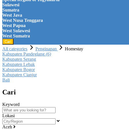
Sulawesi
Sumatra
West Java
West Nusa Tenggara
West Papua
West Sulawesi
West Sumatra
Cari
All categories
Penginapan
Homestay
Kabupaten Pandeglang
(6)
Kabupaten Serang
Kabupaten Lebak
Kabupaten Bogor
Kabupaten Cianjur
Bali
Cari
Keyword
Lokasi
Aceh