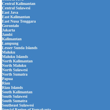
Central Kalimantan
Central Sulawesi
East Java
East Kalimantan
East Nusa Tenggara
Gorontalo
Jakarta
Jambi
Kalimantan
Lampung
Lesser Sunda Islands
Maluku
Maluku Islands
North Kalimantan
North Maluku
North Sulawesi
North Sumatra
Papua
Riau
Riau Islands
South Kalimantan
South Sulawesi
South Sumatra
Southeast Sulawesi
Special Region of Yogyakarta