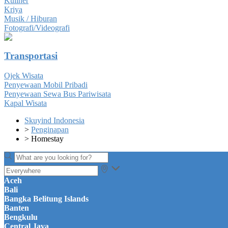
Kuliner
Kriya
Musik / Hiburan
Fotografi/Videografi
Transportasi
Ojek Wisata
Penyewaan Mobil Pribadi
Penyewaan Sewa Bus Pariwisata
Kapal Wisata
Skuyind Indonesia
>
Penginapan
>
Homestay
Aceh
Bali
Bangka Belitung Islands
Banten
Bengkulu
Central Java