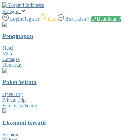
Kategori
Login/Register
Cari
Buat Iklan ?
Buat Iklan ?
Penginapan
Hotel
Villa
Cottages
Homestay
Paket Wisata
Open Trip
Private Trip
Family Gathering
Ekonomi Kreatif
Fashion