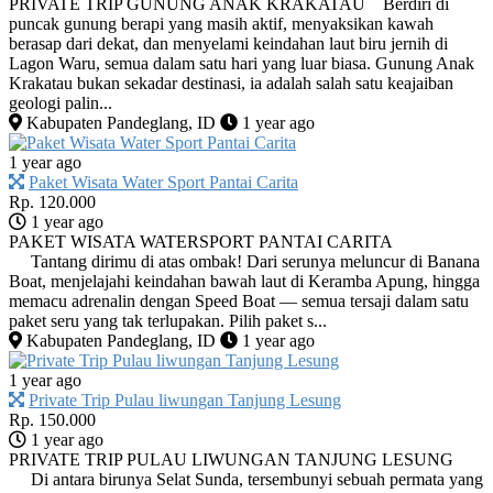
PRIVATE TRIP GUNUNG ANAK KRAKATAU Berdiri di
puncak gunung berapi yang masih aktif, menyaksikan kawah
berasap dari dekat, dan menyelami keindahan laut biru jernih di
Lagon Waru, semua dalam satu hari yang luar biasa. Gunung Anak
Krakatau bukan sekadar destinasi, ia adalah salah satu keajaiban
geologi palin...
Kabupaten Pandeglang, ID
1 year ago
1 year ago
Paket Wisata Water Sport Pantai Carita
Rp. 120.000
1 year ago
PAKET WISATA WATERSPORT PANTAI CARITA
Tantang dirimu di atas ombak! Dari serunya meluncur di Banana
Boat, menjelajahi keindahan bawah laut di Keramba Apung, hingga
memacu adrenalin dengan Speed Boat — semua tersaji dalam satu
paket seru yang tak terlupakan. Pilih paket s...
Kabupaten Pandeglang, ID
1 year ago
1 year ago
Private Trip Pulau liwungan Tanjung Lesung
Rp. 150.000
1 year ago
PRIVATE TRIP PULAU LIWUNGAN TANJUNG LESUNG
Di antara birunya Selat Sunda, tersembunyi sebuah permata yang