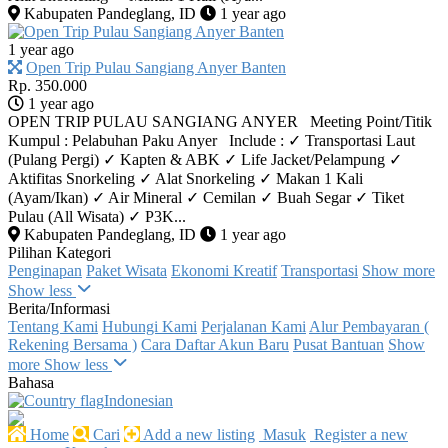
Kabupaten Pandeglang, ID
1 year ago
1 year ago
Open Trip Pulau Sangiang Anyer Banten
Rp. 350.000
1 year ago
OPEN TRIP PULAU SANGIANG ANYER Meeting Point/Titik
Kumpul : Pelabuhan Paku Anyer Include : ✓ Transportasi Laut
(Pulang Pergi) ✓ Kapten & ABK ✓ Life Jacket/Pelampung ✓
Aktifitas Snorkeling ✓ Alat Snorkeling ✓ Makan 1 Kali
(Ayam/Ikan) ✓ Air Mineral ✓ Cemilan ✓ Buah Segar ✓ Tiket
Pulau (All Wisata) ✓ P3K...
Kabupaten Pandeglang, ID
1 year ago
Pilihan Kategori
Penginapan
Paket Wisata
Ekonomi Kreatif
Transportasi
Show more
Show less
Berita/Informasi
Tentang Kami
Hubungi Kami
Perjalanan Kami
Alur Pembayaran (
Rekening Bersama )
Cara Daftar Akun Baru
Pusat Bantuan
Show
more
Show less
Bahasa
Indonesian‎
Home
Cari
Add a new listing
Masuk
Register a new