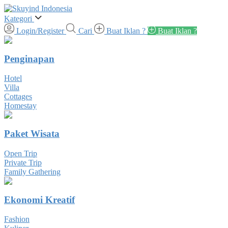
Kategori
Login/Register
Cari
Buat Iklan ?
Buat Iklan ?
Penginapan
Hotel
Villa
Cottages
Homestay
Paket Wisata
Open Trip
Private Trip
Family Gathering
Ekonomi Kreatif
Fashion